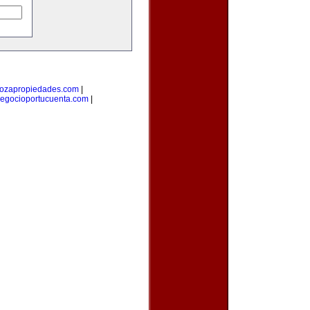
ozapropiedades.com
|
egocioportucuenta.com
|