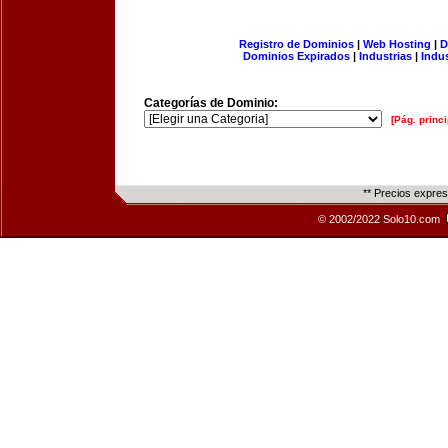
Registro de Dominios
|
Web Hosting
|
D
Dominios Expirados
|
Industrias
|
Indu
Categorías de Dominio:
[Pág. princi
** Precios expre
© 2002/2022 Solo10.com