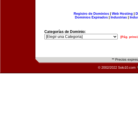
Registro de Dominios
|
Web Hosting
|
D
Dominios Expirados
|
Industrias
|
Indu
Categorías de Dominio:
[Pág. princi
** Precios expre
© 2002/2022 Solo10.com