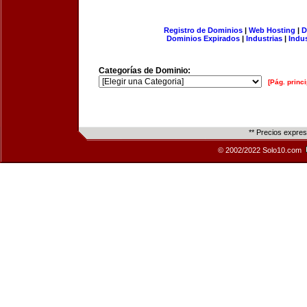
Registro de Dominios
|
Web Hosting
|
D
Dominios Expirados
|
Industrias
|
Indu
Categorías de Dominio:
[Pág. princi
** Precios expre
© 2002/2022 Solo10.com