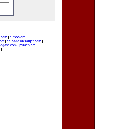
a.com
|
turnos.org
|
net
|
calzadosdemujer.com
|
degate.com
|
pymes.org
|
m
|