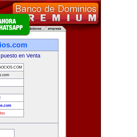
ios.com
 puesto en Venta
GOCIOS.COM
s.com
!
os.com
tas