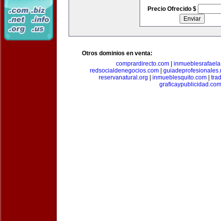
Precio Ofrecido $
Otros dominios en venta:
comprardirecto.com
|
inmueblesrafael
redsocialdenegocios.com
|
guiadeprofesionales.
reservanatural.org
|
inmueblesquito.com
|
tra
graficaypublicidad.co