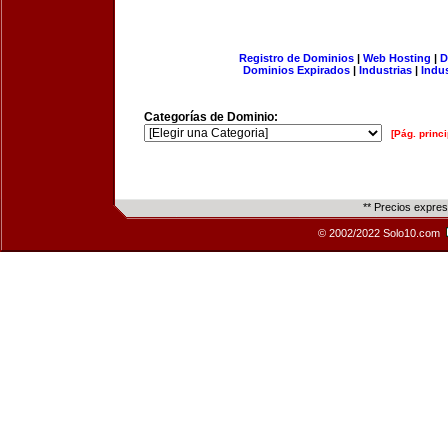
Registro de Dominios
|
Web Hosting
|
D
Dominios Expirados
|
Industrias
|
Indu
Categorías de Dominio:
[Pág. princi
** Precios expre
© 2002/2022 Solo10.com