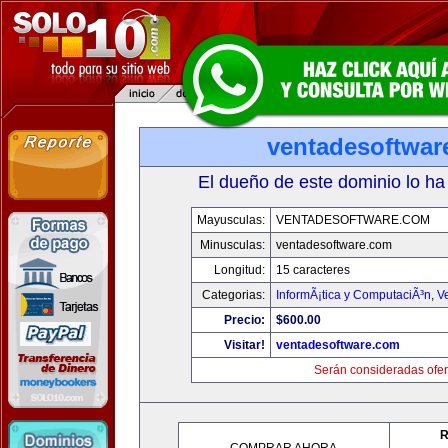
ventadesoftwar
El dueño de este dominio lo ha
Mayusculas:
VENTADESOFTWARE.COM
Minusculas:
ventadesoftware.com
Longitud:
15 caracteres
Categorias:
InformÃ¡tica y ComputaciÃ³n
,
V
Precio:
$600.00
Visitar!
ventadesoftware.com
Serán consideradas ofer
R