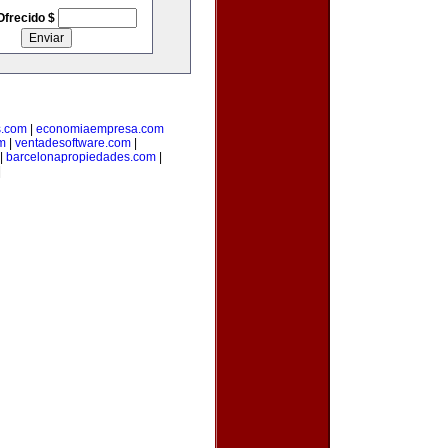
Ofrecido $
s.com
|
economiaempresa.com
m
|
ventadesoftware.com
|
|
barcelonapropiedades.com
|
|