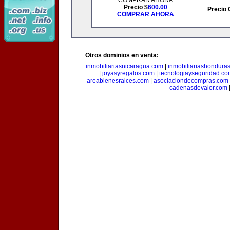
COMPRAR AHORA
Precio $
600.00
Precio 
COMPRAR AHORA
Otros dominios en venta:
inmobiliariasnicaragua.com
|
inmobiliariashondura
|
joyasyregalos.com
|
tecnologiayseguridad.co
areabienesraices.com
|
asociaciondecompras.com
cadenasdevalor.com