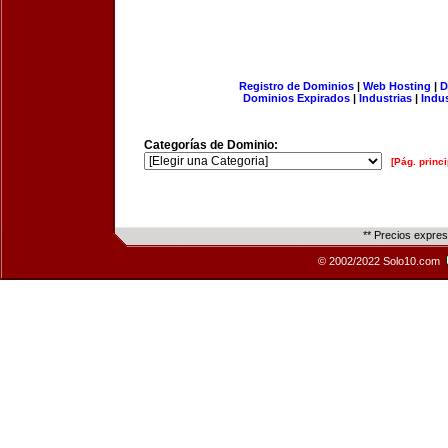
Registro de Dominios
|
Web Hosting
|
D
Dominios Expirados
|
Industrias
|
Indu
Categorías de Dominio:
[Pág. princi
** Precios expre
© 2002/2022 Solo10.com