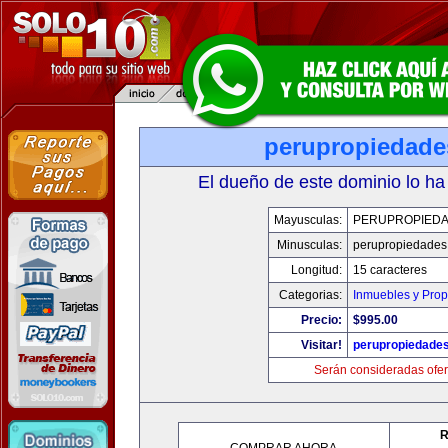
perupropiedad
El dueño de este dominio lo ha
Mayusculas:
PERUPROPIED
Minusculas:
perupropiedades
Longitud:
15 caracteres
Categorias:
Inmuebles y Pro
Precio:
$995.00
Visitar!
perupropiedade
Serán consideradas ofer
R