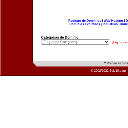
Registro de Dominios
|
Web Hosting
|
D
Dominios Expirados
|
Industrias
|
Indu
Categorías de Dominio:
[Pág. princi
** Precios expre
© 2002/2022 Solo10.com