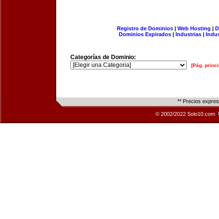
Registro de Dominios
|
Web Hosting
|
D
Dominios Expirados
|
Industrias
|
Indu
Categorías de Dominio:
[Pág. princi
** Precios expre
© 2002/2022 Solo10.com