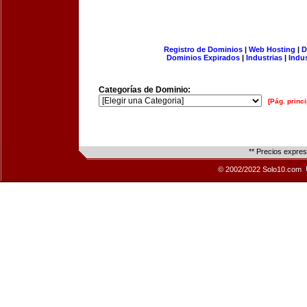
Registro de Dominios
|
Web Hosting
|
D
Dominios Expirados
|
Industrias
|
Indu
Categorías de Dominio:
[Pág. princi
** Precios expre
© 2002/2022 Solo10.com