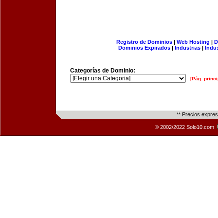
Registro de Dominios
|
Web Hosting
|
D
Dominios Expirados
|
Industrias
|
Indu
Categorías de Dominio:
[Pág. princi
** Precios expre
© 2002/2022 Solo10.com