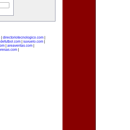
m
|
directoriotecnologico.com
|
odefutbol.com
|
suvuelo.com
|
com
|
areaventas.com
|
presas.com
|