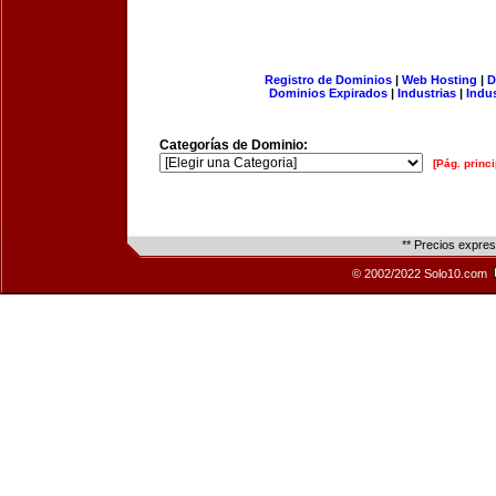
Registro de Dominios
|
Web Hosting
|
D
Dominios Expirados
|
Industrias
|
Indu
Categorías de Dominio:
[Pág. princi
** Precios expre
© 2002/2022 Solo10.com