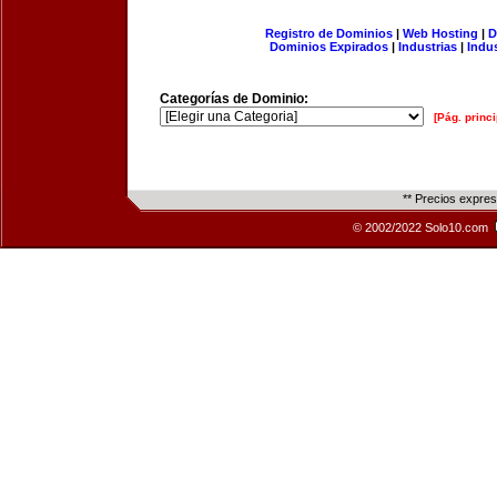
Registro de Dominios
|
Web Hosting
|
D
Dominios Expirados
|
Industrias
|
Indu
Categorías de Dominio:
[Pág. princi
** Precios expre
© 2002/2022 Solo10.com