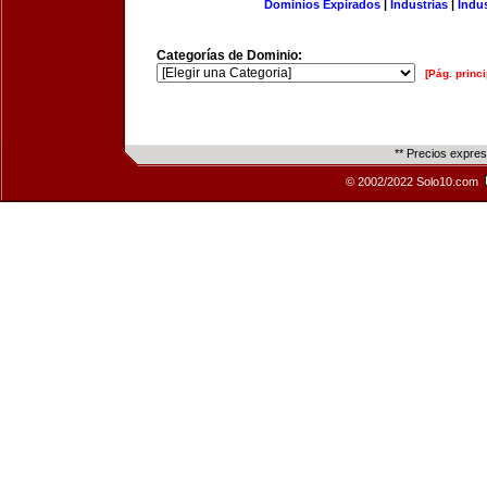
Dominios Expirados
|
Industrias
|
Indu
Categorías de Dominio:
[Pág. princi
** Precios expre
© 2002/2022 Solo10.com