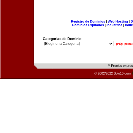
Registro de Dominios
|
Web Hosting
|
D
Dominios Expirados
|
Industrias
|
Indu
Categorías de Dominio:
[Pág. princi
** Precios expre
© 2002/2022 Solo10.com