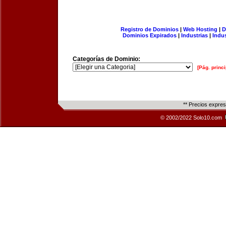
Registro de Dominios
|
Web Hosting
|
D
Dominios Expirados
|
Industrias
|
Indu
Categorías de Dominio:
[Pág. princi
** Precios expre
© 2002/2022 Solo10.com