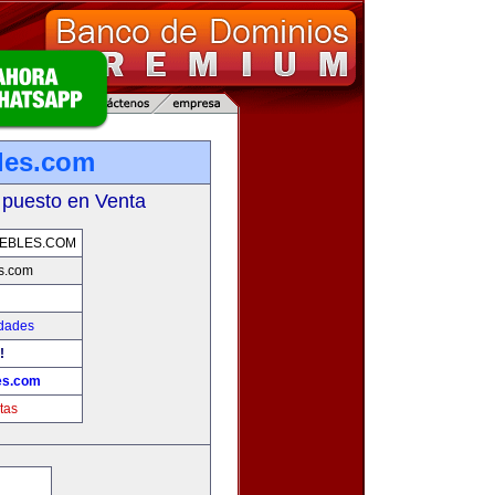
les.com
 puesto en Venta
EBLES.COM
s.com
edades
!
es.com
tas