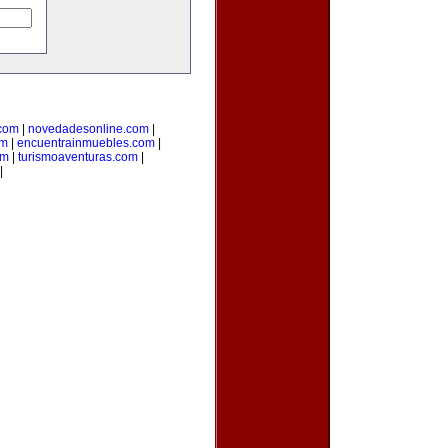
.com
|
novedadesonline.com
|
om
|
encuentrainmuebles.com
|
om
|
turismoaventuras.com
|
|