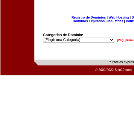
Registro de Dominios
|
Web Hosting
|
D
Dominios Expirados
|
Industrias
|
Indu
Categorías de Dominio:
[Pág. princi
** Precios expre
© 2002/2022 Solo10.com