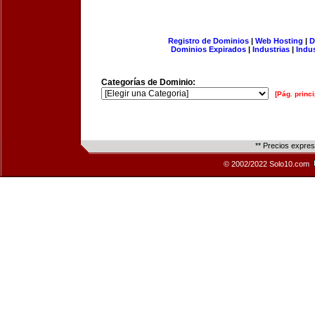
Registro de Dominios
|
Web Hosting
|
D
Dominios Expirados
|
Industrias
|
Indu
Categorías de Dominio:
[Pág. princi
** Precios expre
© 2002/2022 Solo10.com