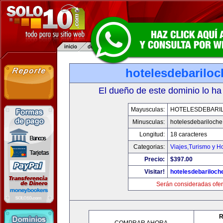
hotelesdebarilo
El dueño de este dominio lo ha
Mayusculas:
HOTELESDEBARI
Minusculas:
hotelesdebariloch
Longitud:
18 caracteres
Categorias:
Viajes,Turismo y H
Precio:
$397.00
Visitar!
hotelesdebariloch
Serán consideradas ofer
R