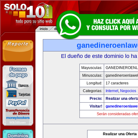
ganedineroenla
El dueño de este dominio lo ha
Mayusculas:
GANEDINEROEN
Minusculas:
ganedineroenlawe
Longitud:
17 caracteres
Categorias:
Internet
,
Negocios
Precio:
Realizar una ofert
Visitar!
ganedineroenlaw
Serán consideradas ofer
Realizar una Oferta