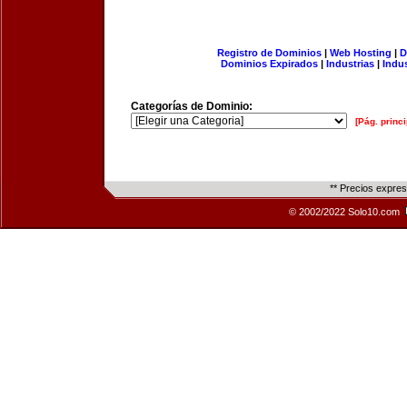
Registro de Dominios
|
Web Hosting
|
D
Dominios Expirados
|
Industrias
|
Indu
Categorías de Dominio:
[Pág. princi
** Precios expre
© 2002/2022 Solo10.com