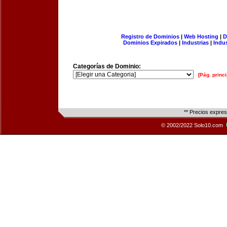
Registro de Dominios
|
Web Hosting
|
D
Dominios Expirados
|
Industrias
|
Indu
Categorías de Dominio:
[Pág. princi
** Precios expre
© 2002/2022 Solo10.com