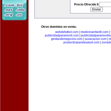
Precio Ofrecido $
Otros dominios en venta:
webdefutbol.com
|
medicinainfantil.com
|
publicidadparamovil.com
|
publicidadparamovile
gestaodenegocios.com
|
suvacacion.com
|
n
pruductosparalasalud.com
|
zonad