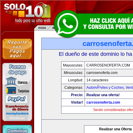
carrosenofert
El dueño de este dominio lo ha
Mayusculas:
CARROSENOFERTA.COM
Minusculas:
carrosenoferta.com
Longitud:
14 caracteres
Categorias:
AutomÃ³viles y Coches
,
Vent
Precio:
Realizar una oferta!
Visitar!
carrosenoferta.com
Serán consideradas ofer
Realizar una Oferta