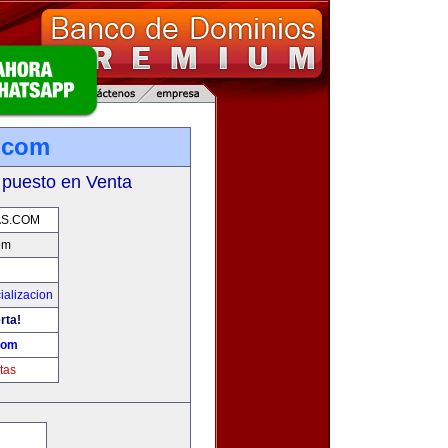
.com
 puesto en Venta
AS.COM
om
ializacion
rta!
com
tas