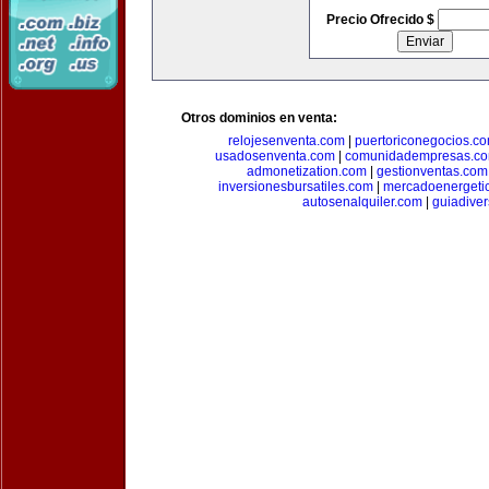
Precio Ofrecido $
Otros dominios en venta:
relojesenventa.com
|
puertoriconegocios.c
usadosenventa.com
|
comunidadempresas.c
admonetization.com
|
gestionventas.com
inversionesbursatiles.com
|
mercadoenergeti
autosenalquiler.com
|
guiadive