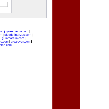
om
|
joyasenventa.com
|
om
|
blogdefinanzas.com
|
|
guiamorelia.com
|
co.com
|
areajoven.com
|
rsion.com
|