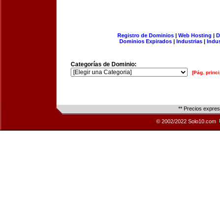
Registro de Dominios
|
Web Hosting
|
D
Dominios Expirados
|
Industrias
|
Indu
Categorías de Dominio:
[Pág. princi
** Precios expre
© 2002/2022 Solo10.com