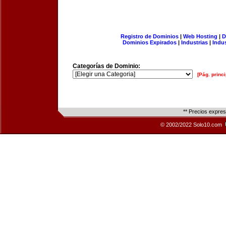
Registro de Dominios
|
Web Hosting
|
D
Dominios Expirados
|
Industrias
|
Indu
Categorías de Dominio:
[Pág. princi
** Precios expre
© 2002/2022 Solo10.com