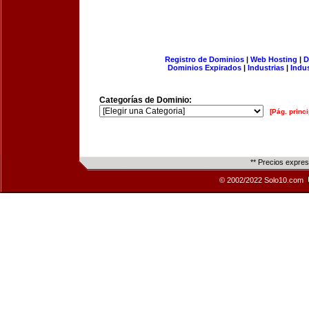
Registro de Dominios
|
Web Hosting
|
D
Dominios Expirados
|
Industrias
|
Indu
Categorías de Dominio:
[Pág. princi
** Precios expre
© 2002/2022 Solo10.com