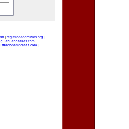
com
|
registrodedominios.org
|
|
guiabuenosaires.com
|
istracionempresas.com
|