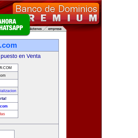
i.com
 puesto en Venta
I.COM
com
ializacion
rta!
.com
tas