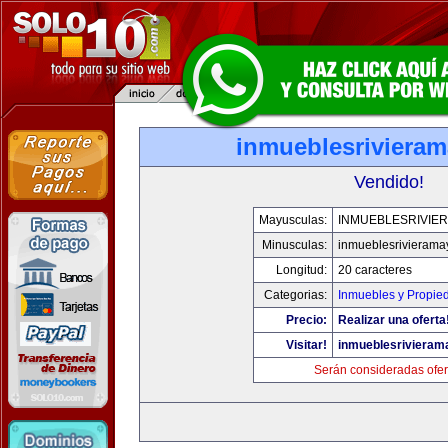
inmueblesriviera
Vendido!
Mayusculas:
INMUEBLESRIVIE
Minusculas:
inmueblesrivieram
Longitud:
20 caracteres
Categorias:
Inmuebles y Propie
Precio:
Realizar una oferta
Visitar!
inmueblesriviera
Serán consideradas ofer