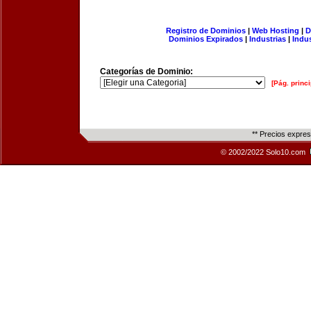
Registro de Dominios
|
Web Hosting
|
D
Dominios Expirados
|
Industrias
|
Indu
Categorías de Dominio:
[Pág. princi
** Precios expre
© 2002/2022 Solo10.com