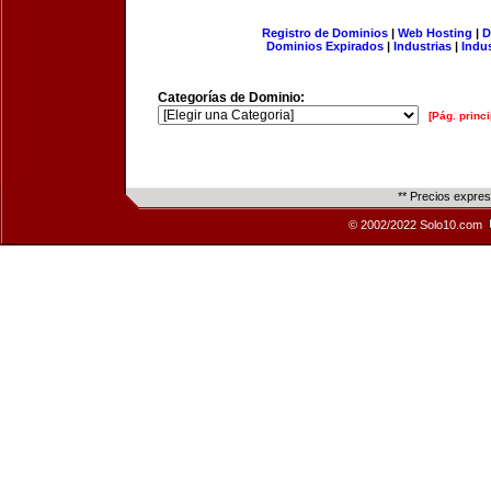
Registro de Dominios
|
Web Hosting
|
D
Dominios Expirados
|
Industrias
|
Indu
Categorías de Dominio:
[Pág. princi
** Precios expre
© 2002/2022 Solo10.com