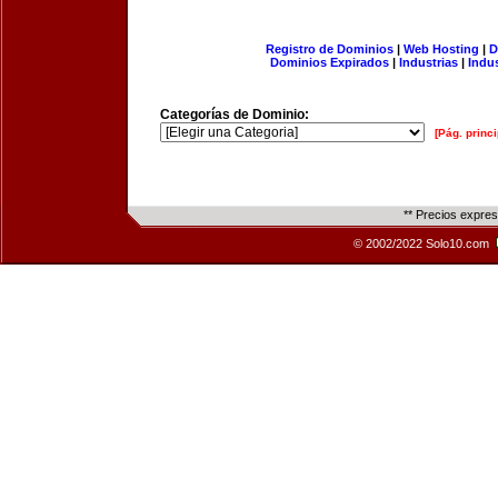
Registro de Dominios
|
Web Hosting
|
D
Dominios Expirados
|
Industrias
|
Indu
Categorías de Dominio:
[Pág. princi
** Precios expre
© 2002/2022 Solo10.com