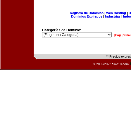
Registro de Dominios
|
Web Hosting
|
D
Dominios Expirados
|
Industrias
|
Indu
Categorías de Dominio:
[Pág. princi
** Precios expre
© 2002/2022 Solo10.com