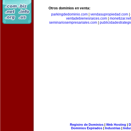
Otros dominios en venta:
parkingdedominio.com
|
vendasupropiedad.com
|
ventadebienesraices.com
|
monetizar.net
seminariosempresariales.com
|
publicidadestrateg
Registro de Dominios
|
Web Hosting
|
D
Dominios Expirados
|
Industrias
|
Indu