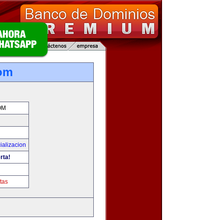
com
OM
ializacion
rta!
tas