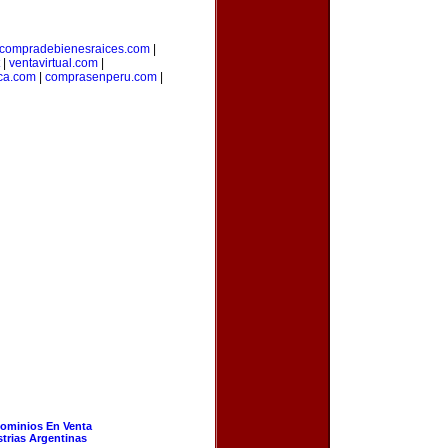
compradebienesraices.com
|
|
ventavirtual.com
|
ica.com
|
comprasenperu.com
|
ominios En Venta
strias Argentinas