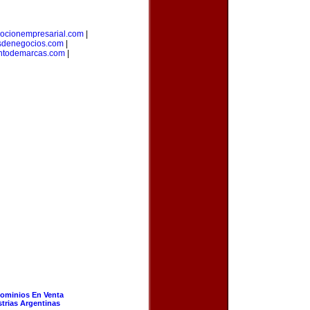
ocionempresarial.com
|
sdenegocios.com
|
ntodemarcas.com
|
ominios En Venta
strias Argentinas