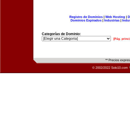
Registro de Dominios
|
Web Hosting
|
D
Dominios Expirados
|
Industrias
|
Indu
Categorías de Dominio:
[Pág. princi
** Precios expre
© 2002/2022 Solo10.com