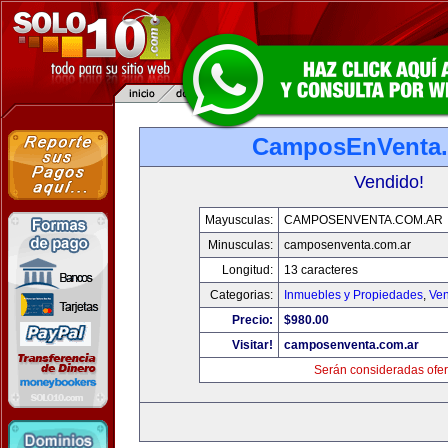
CamposEnVenta.
Vendido!
Mayusculas:
CAMPOSENVENTA.COM.AR
Minusculas:
camposenventa.com.ar
Longitud:
13 caracteres
Categorias:
Inmuebles y Propiedades
,
Ven
Precio:
$980.00
Visitar!
camposenventa.com.ar
Serán consideradas ofer