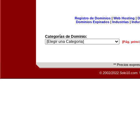
Registro de Dominios
|
Web Hosting
|
D
Dominios Expirados
|
Industrias
|
Indu
Categorías de Dominio:
[Pág. princi
** Precios expre
© 2002/2022 Solo10.com