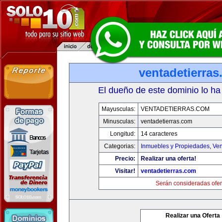
ventadetierra
El dueño de este dominio lo ha
Mayusculas:
VENTADETIERRAS.COM
Minusculas:
ventadetierras.com
Longitud:
14 caracteres
Categorias:
Inmuebles y Propiedades
,
Ven
Precio:
Realizar una oferta!
Visitar!
ventadetierras.com
Serán consideradas ofer
Realizar una Oferta