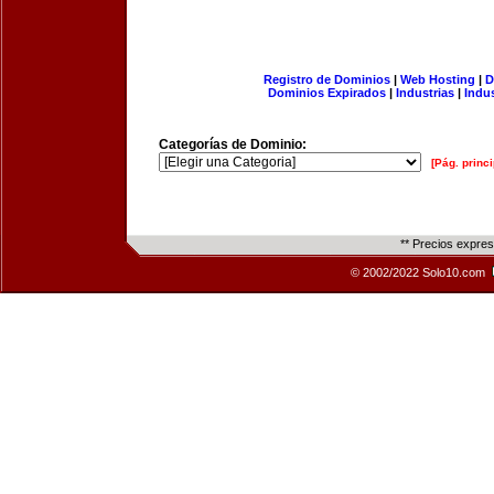
Registro de Dominios
|
Web Hosting
|
D
Dominios Expirados
|
Industrias
|
Indu
Categorías de Dominio:
[Pág. princi
** Precios expre
© 2002/2022 Solo10.com