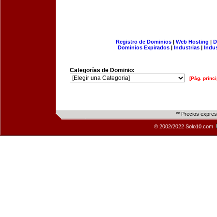
Registro de Dominios
|
Web Hosting
|
D
Dominios Expirados
|
Industrias
|
Indu
Categorías de Dominio:
[Pág. princi
** Precios expre
© 2002/2022 Solo10.com