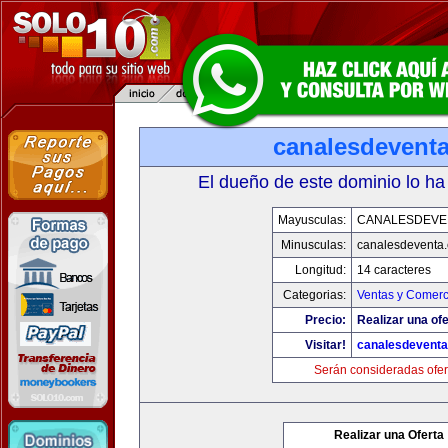
canalesdevent
El dueño de este dominio lo ha
Mayusculas:
CANALESDEVE
Minusculas:
canalesdeventa
Longitud:
14 caracteres
Categorias:
Ventas y Comerc
Precio:
Realizar una ofe
Visitar!
canalesdevent
Serán consideradas ofer
Realizar una Oferta