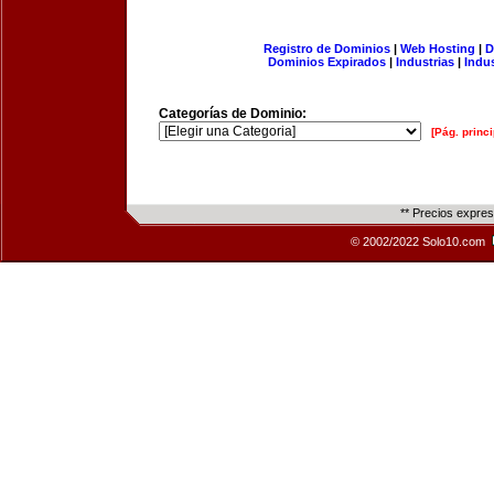
Registro de Dominios
|
Web Hosting
|
D
Dominios Expirados
|
Industrias
|
Indu
Categorías de Dominio:
[Pág. princi
** Precios expre
© 2002/2022 Solo10.com