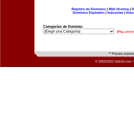
Registro de Dominios
|
Web Hosting
|
D
Dominios Expirados
|
Industrias
|
Indu
Categorías de Dominio:
[Pág. princi
** Precios expre
© 2002/2022 Solo10.com