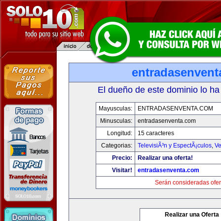
entradasenvent
El dueño de este dominio lo ha
Mayusculas:
ENTRADASENVENTA.COM
Minusculas:
entradasenventa.com
Longitud:
15 caracteres
Categorias:
TelevisiÃ³n y EspectÃ¡culos
,
Ve
Precio:
Realizar una oferta!
Visitar!
entradasenventa.com
Serán consideradas ofer
Realizar una Oferta