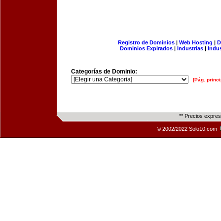
Registro de Dominios
|
Web Hosting
|
D
Dominios Expirados
|
Industrias
|
Indu
Categorías de Dominio:
[Pág. princi
** Precios expre
© 2002/2022 Solo10.com