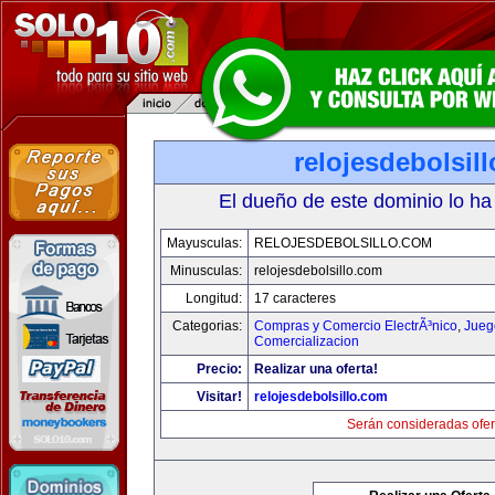
relojesdebolsil
El dueño de este dominio lo ha
Mayusculas:
RELOJESDEBOLSILLO.COM
Minusculas:
relojesdebolsillo.com
Longitud:
17 caracteres
Categorias:
Compras y Comercio ElectrÃ³nico
,
Jueg
Comercializacion
Precio:
Realizar una oferta!
Visitar!
relojesdebolsillo.com
Serán consideradas ofer