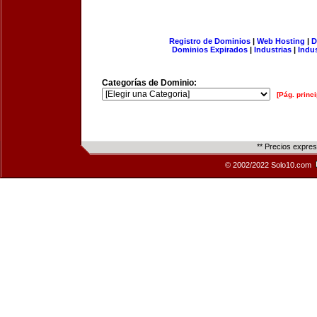
Registro de Dominios
|
Web Hosting
|
D
Dominios Expirados
|
Industrias
|
Indu
Categorías de Dominio:
[Pág. princi
** Precios expre
© 2002/2022 Solo10.com