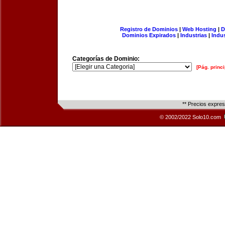
Registro de Dominios
|
Web Hosting
|
D
Dominios Expirados
|
Industrias
|
Indu
Categorías de Dominio:
[Pág. princi
** Precios expre
© 2002/2022 Solo10.com