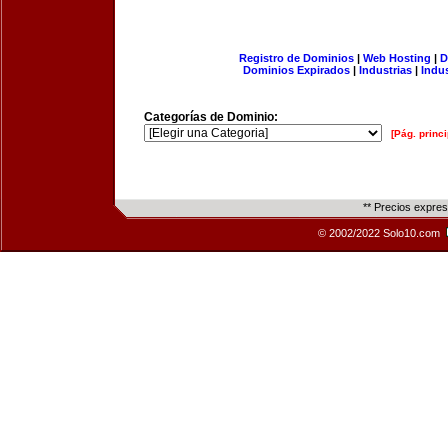
Registro de Dominios
|
Web Hosting
|
D
Dominios Expirados
|
Industrias
|
Indu
Categorías de Dominio:
[Pág. princi
** Precios expre
© 2002/2022 Solo10.com